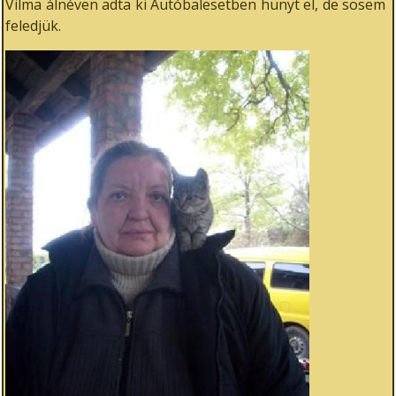
Vilma álnéven adta ki Autóbalesetben hunyt el, de sosem
feledjük.