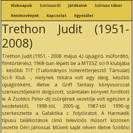
Klubnapok
Sziriuszról
Játékaink
Szíriusz tábor
Rendezvények
Kapcsolat
Egyesület
Trethon Judit (1951-
2008)
Trethon Judit (1951. - 2008. május 4.) újságíró, műfordító,
filmtörténész. 1968-ban lépett be a MTESZ sci-fi klubjába
- később TIT (Tudományos Ismeretterjesztő Társulat)
Sci-fi Klub -, melynek titkára volt egy ideig, később
újságíróként, illetve a Griff fantasy könyvsorozat
szerkesztőjeként dolgozott, számtalan könyvet fordított
le. A Zsoldos Péter-díj zsűrijének vezetője volt egészen a
kezdetektől, 1998-tól, 2005-ig. 1987-től 1990-ig
szerkesztette a Galaktika c. folyóiratot. A Harmadik
típusú találkozások című televíziós műsort közösen
vezette Déri Jánossal. Műveit saját néven illetve Szöllősi